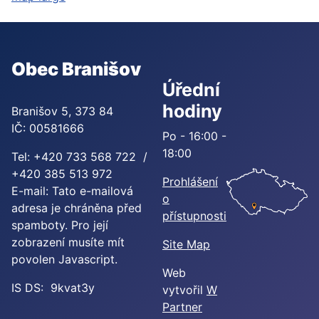
Obec Branišov
Úřední
hodiny
Branišov 5, 373 84
IČ: 00581666
Po - 16:00 -
18:00
Tel: +420 733 568 722 /
+420 385 513 972
Prohlášení
E-mail:
Tato e-mailová
o
adresa je chráněna před
přístupnosti
spamboty. Pro její
zobrazení musíte mít
Site Map
povolen Javascript.
Web
IS DS: 9kvat3y
vytvořil
W
Partner