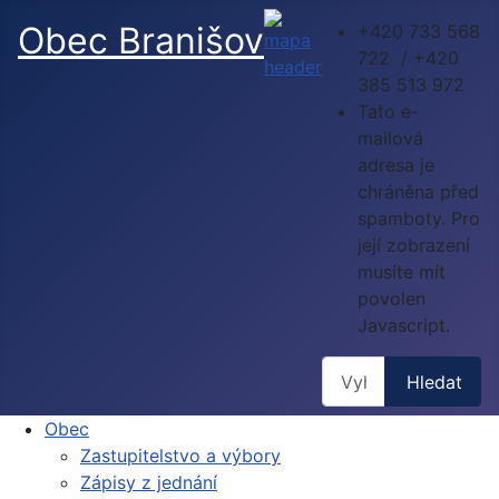
Obec Branišov
+420 733 568
722 / +420
385 513 972
Tato e-
mailová
adresa je
chráněna před
spamboty. Pro
její zobrazení
musíte mít
povolen
Javascript.
Hledat
Hledat
Obec
Zastupitelstvo a výbory
Zápisy z jednání