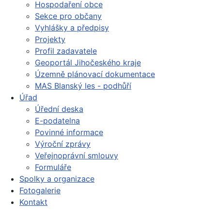
Hospodaření obce
Sekce pro občany
Vyhlášky a předpisy
Projekty
Profil zadavatele
Geoportál Jihočeského kraje
Územně plánovací dokumentace
MAS Blanský les - podhůří
Úřad
Úřední deska
E-podatelna
Povinné informace
Výroční zprávy
Veřejnoprávní smlouvy
Formuláře
Spolky a organizace
Fotogalerie
Kontakt