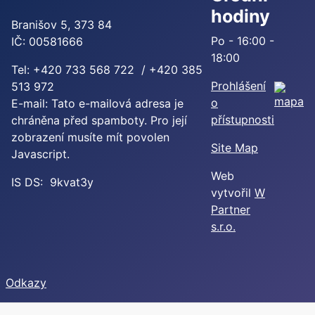
hodiny
Branišov 5, 373 84
Po - 16:00 -
IČ: 00581666
18:00
Tel: +420 733 568 722 / +420 385
Prohlášení
513 972
o
E-mail:
Tato e-mailová adresa je
přístupnosti
chráněna před spamboty. Pro její
zobrazení musíte mít povolen
Site Map
Javascript.
Web
IS DS: 9kvat3y
vytvořil
W
Partner
s.r.o.
Odkazy