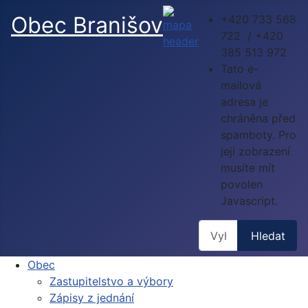
Obec Branišov
+420 733 568
722 / +420
385 513 972
Tato e-
mailová
adresa je
chráněna před
spamboty. Pro
její zobrazení
musíte mít
povolen
Javascript.
Hledat
Hledat
Obec
Zastupitelstvo a výbory
Zápisy z jednání