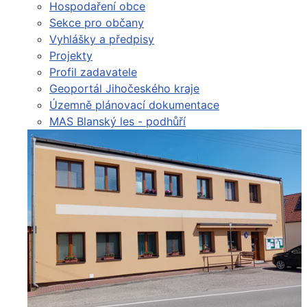
Hospodaření obce
Sekce pro občany
Vyhlášky a předpisy
Projekty
Profil zadavatele
Geoportál Jihočeského kraje
Územně plánovací dokumentace
MAS Blanský les - podhůří