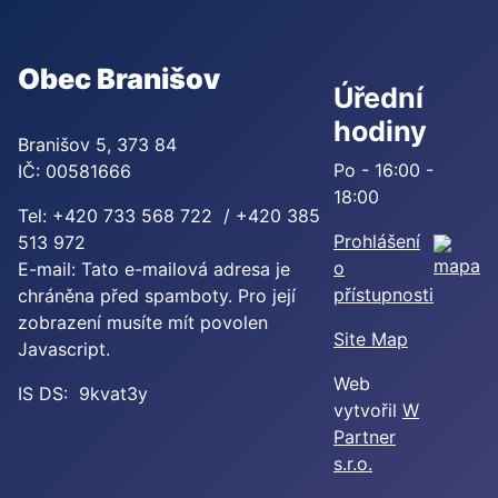
Obec Branišov
Úřední
hodiny
Branišov 5, 373 84
Po - 16:00 -
IČ: 00581666
18:00
Tel: +420 733 568 722 / +420 385
Prohlášení
513 972
o
E-mail:
Tato e-mailová adresa je
přístupnosti
chráněna před spamboty. Pro její
zobrazení musíte mít povolen
Site Map
Javascript.
Web
IS DS: 9kvat3y
vytvořil
W
Partner
s.r.o.