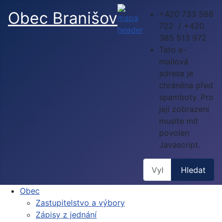
Obec Branišov
+420 733 568
722 / +420
385 513 972
Tato e-
mailová
adresa je
chráněna před
spamboty. Pro
její zobrazení
musíte mít
povolen
Javascript.
Hledat
Hledat
Obec
Zastupitelstvo a výbory
Zápisy z jednání