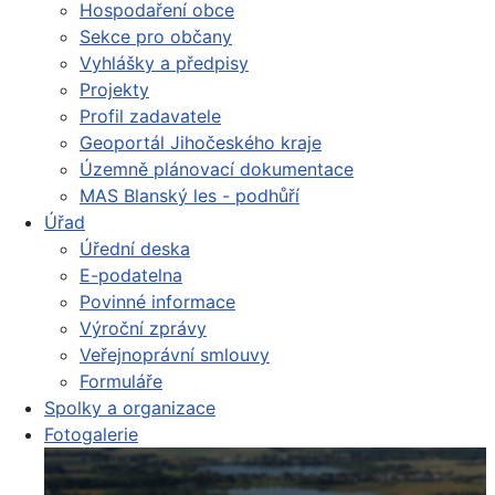
Hospodaření obce
Sekce pro občany
Vyhlášky a předpisy
Projekty
Profil zadavatele
Geoportál Jihočeského kraje
Územně plánovací dokumentace
MAS Blanský les - podhůří
Úřad
Úřední deska
E-podatelna
Povinné informace
Výroční zprávy
Veřejnoprávní smlouvy
Formuláře
Spolky a organizace
Fotogalerie