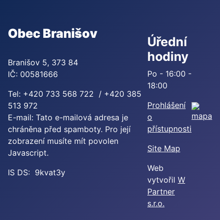
Obec Branišov
Úřední
hodiny
Branišov 5, 373 84
Po - 16:00 -
IČ: 00581666
18:00
Tel: +420 733 568 722 / +420 385
Prohlášení
513 972
o
E-mail:
Tato e-mailová adresa je
přístupnosti
chráněna před spamboty. Pro její
zobrazení musíte mít povolen
Site Map
Javascript.
Web
IS DS: 9kvat3y
vytvořil
W
Partner
s.r.o.