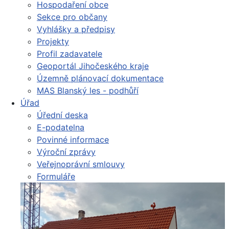
Hospodaření obce
Sekce pro občany
Vyhlášky a předpisy
Projekty
Profil zadavatele
Geoportál Jihočeského kraje
Územně plánovací dokumentace
MAS Blanský les - podhůří
Úřad
Úřední deska
E-podatelna
Povinné informace
Výroční zprávy
Veřejnoprávní smlouvy
Formuláře