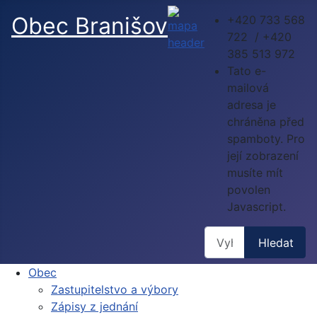
Obec Branišov
+420 733 568
722 / +420
385 513 972
Tato e-
mailová
adresa je
chráněna před
spamboty. Pro
její zobrazení
musíte mít
povolen
Javascript.
Hledat
Hledat
Obec
Zastupitelstvo a výbory
Zápisy z jednání