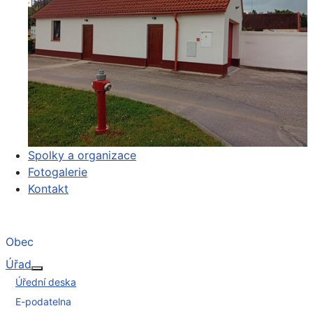
Spolky a organizace
Fotogalerie
Kontakt
Obec
Úřad
Více o: Úřad
Úřední deska
E-podatelna